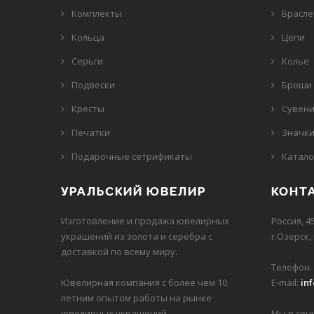
Комплекты
Брасл
Кольца
Цепи
Серьги
Колье
Подвески
Броши
Кресты
Сувен
Печатки
Значк
Подарочные сетрификаты
Катало
УРАЛЬСКИЙ ЮВЕЛИР
КОНТ
Изготовление и продажа ювелирных
Россия, 4
украшений из золота и серебра с
г.Озерск,
доставкой по всему миру.
Телефон:
Ювелирная компания с более чем 10
E-mail:
in
летним опытом работы на рынке
ювелирных украшений.
Мы в соц