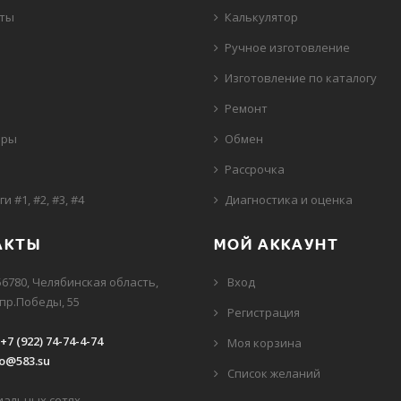
еты
Калькулятор
Ручное изготовление
Изготовление по каталогу
Ремонт
иры
Обмен
и
Рассрочка
ги
#1
,
#2
,
#3
,
#4
Диагностика и оценка
АКТЫ
МОЙ АККАУНТ
56780, Челябинская область,
Вход
 пр.Победы, 55
Регистрация
+7 (922) 74-74-4-74
Моя корзина
fo@583.su
Cписок желаний
иальных сетях