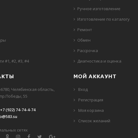
Ручное изготовление
Изготовление по каталогу
Ремонт
иры
Обмен
и
Рассрочка
ги
#1
,
#2
,
#3
,
#4
Диагностика и оценка
АКТЫ
МОЙ АККАУНТ
56780, Челябинская область,
Вход
 пр.Победы, 55
Регистрация
+7 (922) 74-74-4-74
Моя корзина
fo@583.su
Cписок желаний
иальных сетях