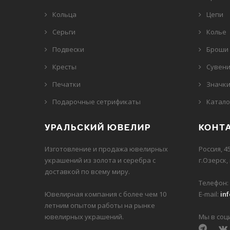
Кольца
Цепи
Серьги
Колье
Подвески
Броши
Кресты
Сувен
Печатки
Значк
Подарочные сетрификаты
Катало
УРАЛЬСКИЙ ЮВЕЛИР
КОНТ
Изготовление и продажа ювелирных
Россия, 4
украшений из золота и серебра с
г.Озерск,
доставкой по всему миру.
Телефон:
Ювелирная компания с более чем 10
E-mail:
in
летним опытом работы на рынке
ювелирных украшений.
Мы в соц